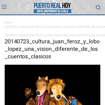
Inicio
20140723_cultura_juan_feroz_y_lobo_lopez_una_vision_diferente_de_los_cu
20140723_cultura_juan_feroz_y_lobo_lopez_una_vision_diferente_de_los_cu
20140723_cultura_juan_feroz_y_lobo
_lopez_una_vision_diferente_de_los
_cuentos_clasicos